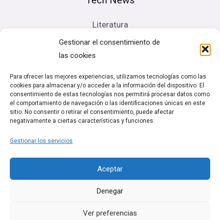
Literatura
Cine
Gestionar el consentimiento de
Música
las cookies
Artes escénicas
Para ofrecer las mejores experiencias, utilizamos tecnologías como las
cookies para almacenar y/o acceder a la información del dispositivo. El
Legal
consentimiento de estas tecnologías nos permitirá procesar datos como
el comportamiento de navegación o las identificaciones únicas en este
sitio. No consentir o retirar el consentimiento, puede afectar
Política de cookies (UE)
negativamente a ciertas características y funciones.
Términos y condiciones
Gestionar los servicios
Política de Privacidad
Aceptar
Denegar
Ver preferencias