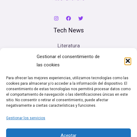
Tech News
Literatura
Cine
Gestionar el consentimiento de
Música
las cookies
Artes escénicas
Para ofrecer las mejores experiencias, utilizamos tecnologías como las
cookies para almacenar y/o acceder a la información del dispositivo. El
Legal
consentimiento de estas tecnologías nos permitirá procesar datos como
el comportamiento de navegación o las identificaciones únicas en este
sitio. No consentir o retirar el consentimiento, puede afectar
Política de cookies (UE)
negativamente a ciertas características y funciones.
Términos y condiciones
Gestionar los servicios
Política de Privacidad
Aceptar