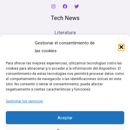
Tech News
Literatura
Cine
Gestionar el consentimiento de
Música
las cookies
Artes escénicas
Para ofrecer las mejores experiencias, utilizamos tecnologías como las
cookies para almacenar y/o acceder a la información del dispositivo. El
Legal
consentimiento de estas tecnologías nos permitirá procesar datos como
el comportamiento de navegación o las identificaciones únicas en este
sitio. No consentir o retirar el consentimiento, puede afectar
Política de cookies (UE)
negativamente a ciertas características y funciones.
Términos y condiciones
Gestionar los servicios
Política de Privacidad
Aceptar