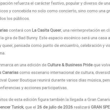
ipación refuerza el carácter festivo, popular y diverso de u
licos y concebida no solo como concierto, sino como una gr
dos los públicos.
arias
contar
á
con
La Casita Queer
, una reinterpretación en 
 la gira de Bad Bunny. Este espacio esc
é
nico
será una casa a
 y queer, pensada como punto de encuentro, celebración y vis
na.
nmarca en una edició
n de
Culture & Business Pride
que volv
s Canarias
como escenario internacional de cultura, diversi
tival
Queer Boutique
reunir
á durante varios días música, pen
ferencias y acciones participativas.
itos de esta edición figura tambi
é
n la llegada a Gran Canaria
encer Tunick
, que el
26 de julio de 2026
realizar
á
GRAN SP