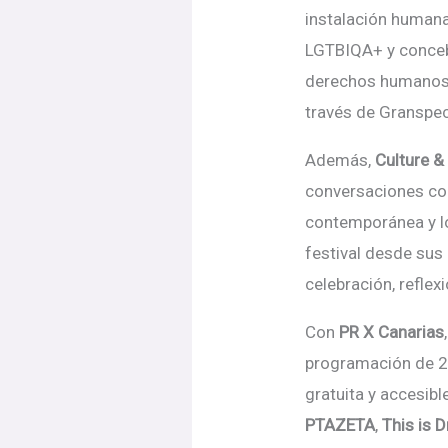
instalación humana
LGTBIQA+ y concebid
derechos humanos. 
través de Granspe
Además,
Culture &
conversaciones con 
contempor
ánea y 
festival desde sus
celebració
n, reflexi
Con
PR X Canarias
programación de 2
gratuita y accesibl
PTAZETA
,
This is 