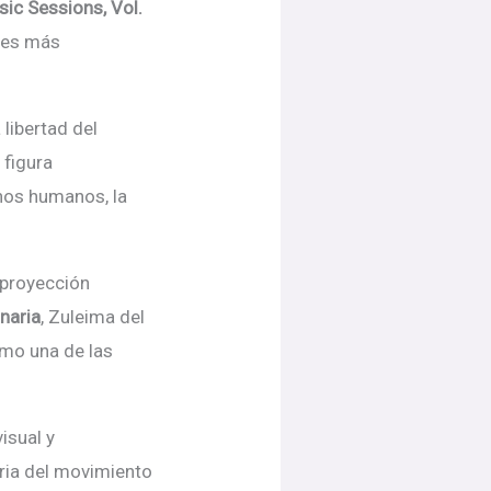
ic Sessions, Vol.
oces más
libertad del
 figura
hos humanos, la
 proyección
naria
, Zuleima del
mo una de las
visual y
oria del movimiento