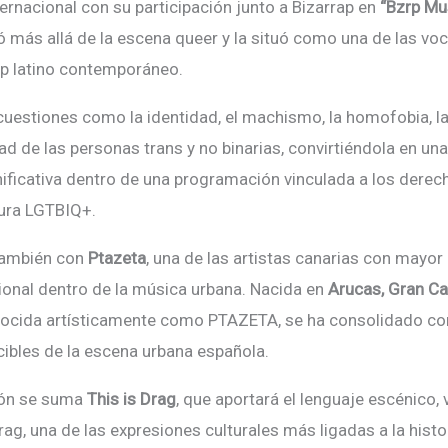
ernacional con su participación junto a Bizarrap en
“
Bzrp Mus
tó má
s all
á de la escena queer y la situó como una de las v
ap latino contemporá
neo.
cuestiones como la identidad, el machismo, la homofobia, la 
dad de las personas trans y no binarias, convirti
é
ndola en una
ificativa dentro de una programación vinculada a los derec
tura LGTBIQ+.
tambi
é
n con
Ptazeta
, una de las artistas canarias con mayor
cional dentro de la música urbana. Nacida en
Arucas, Gran Ca
nocida artísticamente como PTAZETA, se ha consolidado co
bles de la escena urbana española.
ión se suma
This is Drag
, que aportará el lenguaje esc
é
nico, 
drag, una de las expresiones culturales más ligadas a la hist