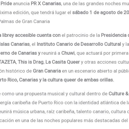
 Pride
anuncia
PR X Canarias
, una de las grandes noches mu
óxima edición, que tendrá lugar el
sá
bado 1 de agosto de 2
 Palmas de Gran Canaria
 librey accesible cuenta con
el patrocinio de la
Presidencia 
Islas Canarias
, el
Instituto Canario de Desarrollo Cultural
y l
erno de Canarias y
reunir
á a
Chuwi
, que actuará por primera
TAZETA
,
This is Drag
,
La Casita Queer
y otras acciones cultu
ó
n hist
ó
rico de
Gran Canaria
en un escenario abierto al públi
rto Rico, Canarias y la cultura queer de ambas orillas.
 como una propuesta musical y cultural dentro de
Culture &
ergí
a caribe
ña de Puerto Rico con la identidad atlántica de 
eunir
á mú
sica urbana, ra
íz caribeña, talento canario, cultura
dicación en una de las noches populares más destacadas del f