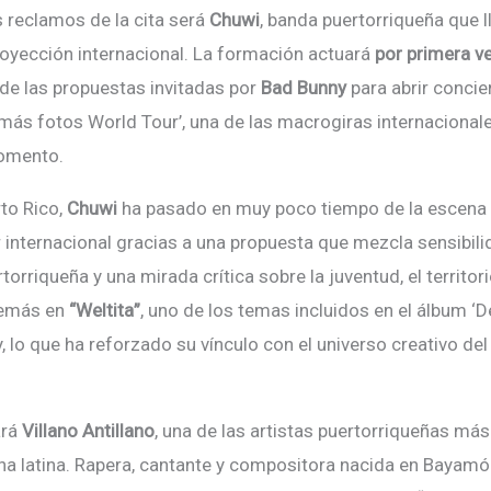
 reclamos de la cita será
Chuwi
, banda puertorriqueña que 
oyección internacional. La formación actuará
por primera v
 de las propuestas invitadas por
Bad Bunny
para abrir concie
r más fotos World Tour
’
, una de las macrogiras internaciona
omento.
rto Rico,
Chuwi
ha pasado en muy poco tiempo de la escena 
r internacional gracias a una propuesta que mezcla sensibili
rtorriqueña y una mirada crítica sobre la juventud, el territori
demás en
“
Weltita
”
, uno de los temas incluidos en el á
lbum
‘
D
 lo que ha reforzado su vínculo con el universo creativo del 
r
á
Villano Antillano
, una de las artistas puertorriqueñas más
a latina. Rapera, cantante y compositora nacida en Bayamó