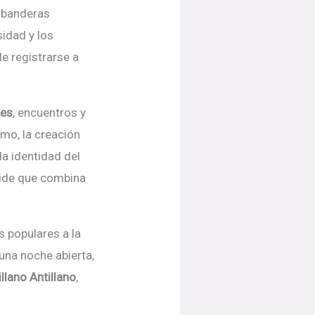
s banderas
sidad y los
e registrarse a
ces
, encuentros y
smo, la creació
n
a identidad del
ride que combina
s populares a la
una noche abierta,
illano Antillano
,