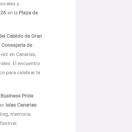
sicales y
026
en la
Plaza de
del Cabildo de Gran
a
Consejería de
 vez en Canarias,
rales. El encuentro
co para celebrar la
 Business Pride
las
Islas Canarias
.
 drag, memoria,
estival.