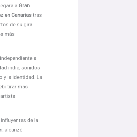
llegará a
Gran
ez en Canarias
tras
rtos de su gira
les más
independiente a
dad indie, sonidos
o y la identidad. La
ebi tirar más
artista
 influyentes de la
n, alcanzó