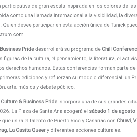
 participativa de gran escala inspirada en los colores de la
a como una llamada internacional a la visibilidad, la diver
Quien desee participar en esta acción única de Tunick pued
ctrum.com.
 Business Pride
desarrollará su programa de
Chill Conferen
figuras de la cultura, el pensamiento, la literatura, el activi
los derechos humanos. Estas conferencias forman parte de l
 primeras ediciones y refuerzan su modelo diferencial: un P
ón, arte, música y debate pú
blico.
,
Culture & Business Pride
incorpora una de sus grandes cita
026. La Plaza de Santa Ana acogerá
el
sá
bado 1 de agosto
e que unirá el talento de Puerto Rico y Canarias con
Chuwi
,
V
Drag
,
La Casita Queer
y diferentes acciones culturales.