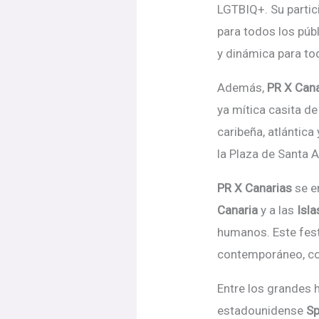
LGTBIQ+. Su partic
para todos los púb
y dinámica para to
Además,
PR X Can
ya mítica casita de
caribeñ
a, atl
ántica
la Plaza de Santa A
PR X Canarias
se e
Canaria
y a las
Isla
humanos. Este
fes
contemporáneo, con
Entre los grandes h
estadounidense
Sp