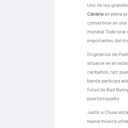
Uno de los grandes
Canaria
en plena pr
convertirse en una
mundial
‘
Debí tira
importantes del m
Originarios de Pue
situarse en el rada
caribeñ
os, ra
íz pue
banda participa a
fotos
’
de Bad Bunny,
puertorriqueñ
o.
Junto a Chuwi esta
nueva música urban