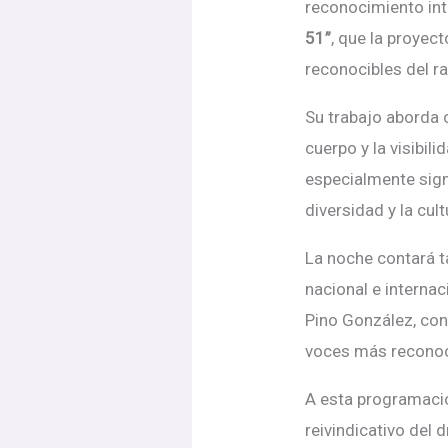
reconocimiento int
51
”
, que la proyec
reconocibles del r
Su trabajo aborda 
cuerpo y la visibili
especialmente sign
diversidad y la cul
La noche contará 
nacional e interna
Pino Gonz
ález, co
voces más reconoci
A esta programac
reivindicativo del 