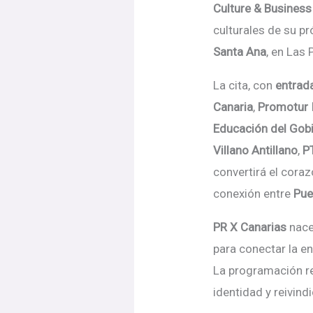
Culture & Business
culturales de su pr
Santa Ana
, en Las
La cita, con
entrada
Canaria
,
Promotur 
Educación del Gobi
Villano Antillano
,
P
convertirá
el coraz
conexió
n entre
Pue
PR X Canarias
nace
para conectar la en
La programació
n r
identidad y reivin