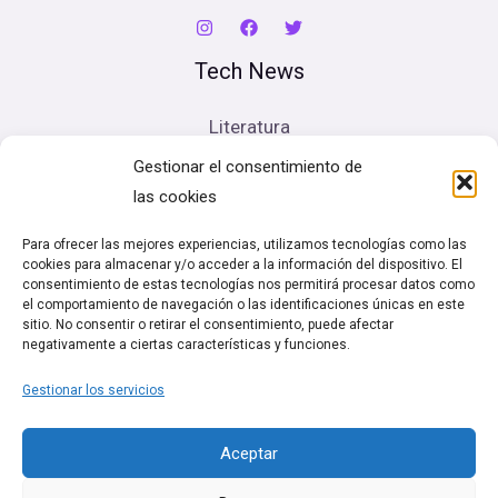
Tech News
Literatura
Cine
Gestionar el consentimiento de
Música
las cookies
Artes escénicas
Para ofrecer las mejores experiencias, utilizamos tecnologías como las
cookies para almacenar y/o acceder a la información del dispositivo. El
Legal
consentimiento de estas tecnologías nos permitirá procesar datos como
el comportamiento de navegación o las identificaciones únicas en este
sitio. No consentir o retirar el consentimiento, puede afectar
Política de cookies (UE)
negativamente a ciertas características y funciones.
Términos y condiciones
Gestionar los servicios
Política de Privacidad
Aceptar