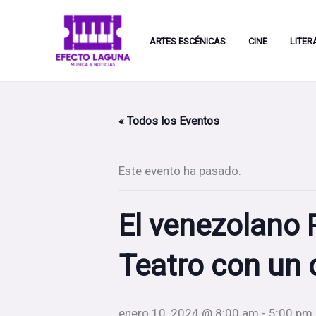
Ir
al
ARTES ESCÉNICAS
CINE
LITER
contenido
« Todos los Eventos
Este evento ha pasado.
El venezolano P
Teatro con un 
enero 10, 2024 @ 8:00 am
-
5:00 pm