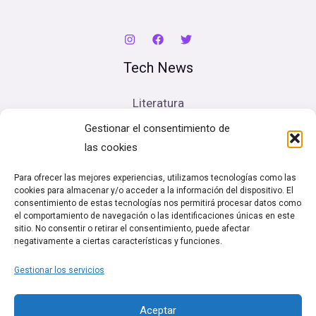
Tech News
Literatura
Cine
Gestionar el consentimiento de
Música
las cookies
Artes escénicas
Para ofrecer las mejores experiencias, utilizamos tecnologías como las
cookies para almacenar y/o acceder a la información del dispositivo. El
Legal
consentimiento de estas tecnologías nos permitirá procesar datos como
el comportamiento de navegación o las identificaciones únicas en este
sitio. No consentir o retirar el consentimiento, puede afectar
Política de cookies (UE)
negativamente a ciertas características y funciones.
Términos y condiciones
Gestionar los servicios
Política de Privacidad
Aceptar