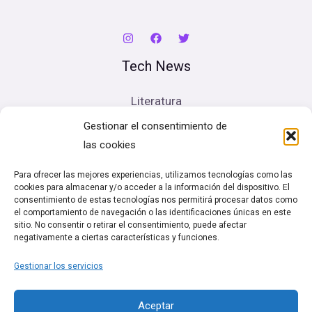
Tech News
Literatura
Cine
Gestionar el consentimiento de
Música
las cookies
Artes escénicas
Para ofrecer las mejores experiencias, utilizamos tecnologías como las
cookies para almacenar y/o acceder a la información del dispositivo. El
Legal
consentimiento de estas tecnologías nos permitirá procesar datos como
el comportamiento de navegación o las identificaciones únicas en este
sitio. No consentir o retirar el consentimiento, puede afectar
Política de cookies (UE)
negativamente a ciertas características y funciones.
Términos y condiciones
Gestionar los servicios
Política de Privacidad
Aceptar