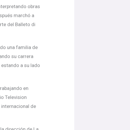
interpretando obras
después marchó a
te del Balleto di
do una familia de
nando su carrera
, estando a su lado
trabajando en
io Television
internacional de
 la dirección de La