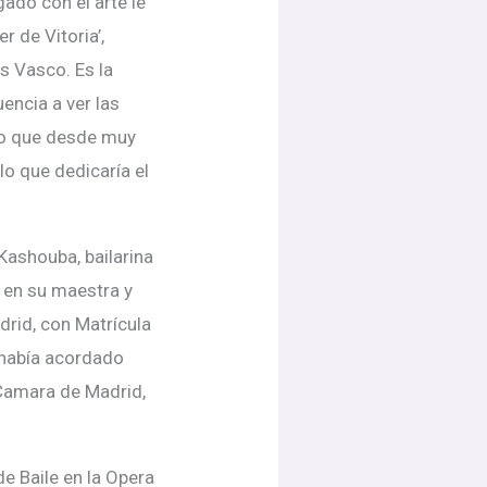
gado con el arte le
r de Vitoria’,
s Vasco. Es la
encia a ver las
llo que desde muy
o que dedicaría el
Kashouba, bailarina
ó en su maestra y
rid, con Matrícula
o había acordado
 Camara de Madrid,
e Baile en la Opera