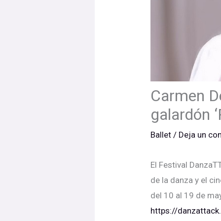
Carmen De
galardón ‘
Ballet
/
Deja un co
El Festival DanzaT
de la danza y el ci
del 10 al 19 de ma
https://danzattac