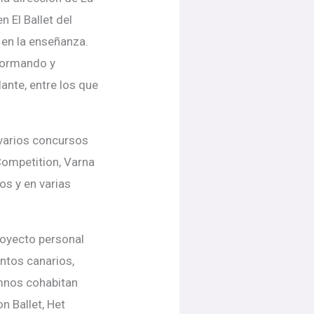
 El Ballet del
 en la enseñanza.
formando y
lante, entre los que
varios concursos
Competition, Varna
os y en varias
royecto personal
entos canarios,
mnos cohabitan
n Ballet, Het