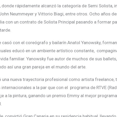
a, donde rápidamente alcanzó la categoría de Semi Solista, 
 John Neummeyer y Vittorio Biagi, entre otros. Ocho años 
talia con un contrato de Solista Principal pasando a formar par
tarde.
casó con el coreógrafo y bailarín Anatol Yanowsky, forman
s cuales educó en un ambiente artístico constante, compagi
 vida familiar. Yanowsky fue autor de muchos de sus ballets
ndo así una gran pareja en el mundo del arte.
una nueva trayectoria profesional como artista freelance, 
 internacionales a la par que con el programa de RTVE (Rad
e a la pintura
,
ganando un premio Emmy al mejor programa 
l.
, convirtió Gran Canaria en su residencia habitual, llevando