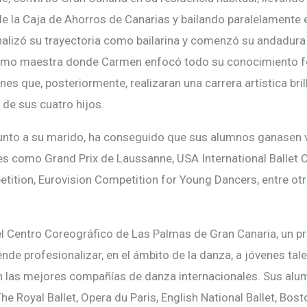
e la Caja de Ahorros de Canarias y bailando paralelamente en
inalizó su trayectoria como bailarina y comenzó su andadura
como maestra donde Carmen enfocó todo su conocimiento 
nes que, posteriormente, realizaran una carrera artística bril
 de sus cuatro hijos.
unto a su marido, ha conseguido que sus alumnos ganasen 
les como Grand Prix de Laussanne, USA International Ballet 
etition, Eurovision Competition for Young Dancers, entre otr
l Centro Coreográfico de Las Palmas de Gran Canaria, un p
de profesionalizar, en el ámbito de la danza, a jóvenes tal
n las mejores compañías de danza internacionales. Sus alu
Royal Ballet, Opera du Paris, English National Ballet, Bosto