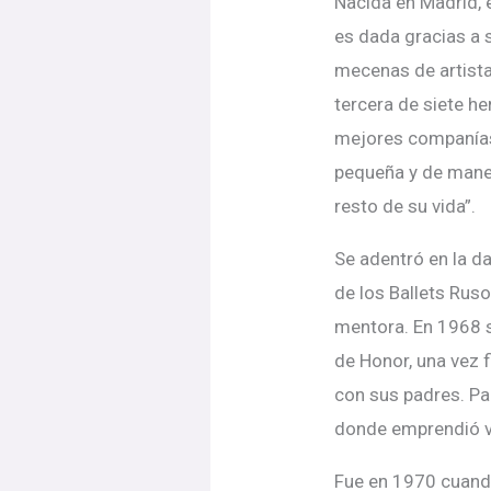
Nacida en Madrid, e
es dada gracias a s
mecenas de artista
tercera de siete h
mejores companías 
pequeña y de maner
resto de su vida”.
Se adentró en la d
de los Ballets Rus
mentora. En 1968 s
de Honor, una vez 
con sus padres. Par
donde emprendió va
Fue en 1970 cuando