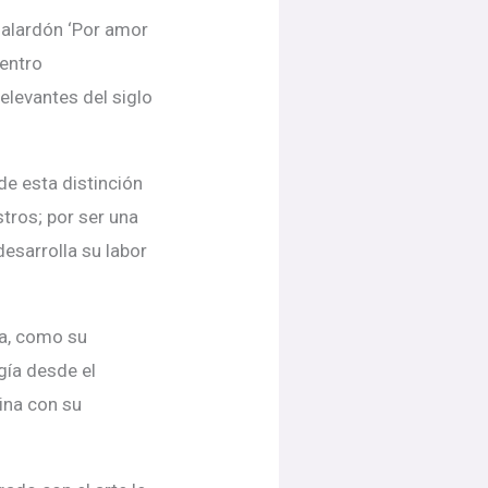
galardón ‘Por amor
Centro
levantes del siglo
de esta distinción
tros; por ser una
esarrolla su labor
a, como su
gía desde el
ina con su