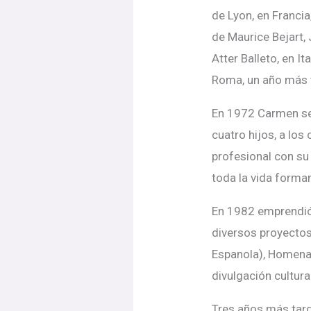
de Lyon, en Franci
de Maurice Bejart,
Atter Balleto, en I
Roma, un año más 
En 1972 Carmen se 
cuatro hijos, a lo
profesional con su
toda la vida forma
En 1982 emprendió 
diversos proyectos
Espanola), Homenaj
divulgación cultura
Tres años más tarde