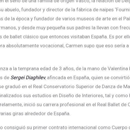
n el seno de una familia de origen Vasco, la relación de Del
u abuelo, fundador y director de la fábrica de naipes ‘Fournie
s de la época y fundador de varios museos de arte en el Paí
ermanos, y desde muy pequeña sus padres la llevan con frecu
de ballet clásico que entonces visitaban España. Es por e
a absolutamente vocacional, Carmen supo que eso sería a l
anza a la temprana edad de 3 años, de la mano de Valentina 
os de
Sergei Diaghilev
,
afincada en España, quien se convirti
e graduó en el Real Conservatorio Superior de Danza de Mad
finalizados sus estudios en Diseño de Interiores, tal y com
elamente, inició su carrera profesional en el Real Ballet de
rias giras alrededor de España.
 consiguió su primer contrato internacional como Cuerpo d