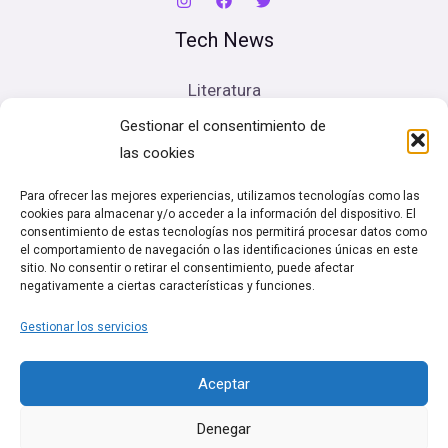
Tech News
Literatura
Cine
Gestionar el consentimiento de
Música
las cookies
Artes escénicas
Para ofrecer las mejores experiencias, utilizamos tecnologías como las
cookies para almacenar y/o acceder a la información del dispositivo. El
Legal
consentimiento de estas tecnologías nos permitirá procesar datos como
el comportamiento de navegación o las identificaciones únicas en este
sitio. No consentir o retirar el consentimiento, puede afectar
Política de cookies (UE)
negativamente a ciertas características y funciones.
Términos y condiciones
Gestionar los servicios
Política de Privacidad
Aceptar
Denegar