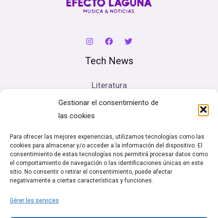
Tech News
Literatura
Cine
Gestionar el consentimiento de
Música
las cookies
Artes escénicas
Para ofrecer las mejores experiencias, utilizamos tecnologías como las
cookies para almacenar y/o acceder a la información del dispositivo. El
Legal
consentimiento de estas tecnologías nos permitirá procesar datos como
el comportamiento de navegación o las identificaciones únicas en este
sitio. No consentir o retirar el consentimiento, puede afectar
Política de cookies (UE)
negativamente a ciertas características y funciones.
Términos y condiciones
Gérer les services
Política de Privacidad