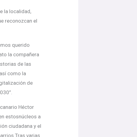
 la localidad,
que reconozcan el
hemos querido
dato la compañera
storias de las
 así como la
gitalización de
2030”.
a canario Héctor
 en estosnúcleos a
ción ciudadana y el
arrios.Tras varias