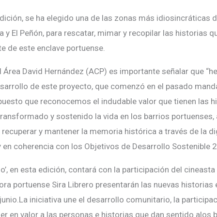
dición, se ha elegido una de las zonas más idiosincráticas de
 y El Peñón, para rescatar, mimar y recopilar las historias 
te de este enclave portuense.
el Área David Hernández (ACP) es importante señalar que “
esarrollo de este proyecto, que comenzó en el pasado man
uesto que reconocemos el indudable valor que tienen las hi
ransformado y sostenido la vida en los barrios portuenses,
recuperar y mantener la memoria histórica a través de la di
 y en coherencia con los Objetivos de Desarrollo Sostenible 
io’, en esta edición, contará con la participación del cineast
ora portuense Sira Librero presentarán las nuevas historias
junio.La iniciativa une el desarrollo comunitario, la participa
er en valor a las personas e historias que dan sentido alos b