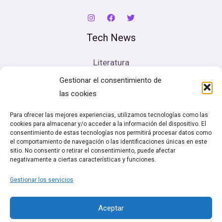
Tech News
Literatura
Cine
Gestionar el consentimiento de
Música
las cookies
Artes escénicas
Para ofrecer las mejores experiencias, utilizamos tecnologías como las
cookies para almacenar y/o acceder a la información del dispositivo. El
Legal
consentimiento de estas tecnologías nos permitirá procesar datos como
el comportamiento de navegación o las identificaciones únicas en este
sitio. No consentir o retirar el consentimiento, puede afectar
Política de cookies (UE)
negativamente a ciertas características y funciones.
Términos y condiciones
Gestionar los servicios
Política de Privacidad
Aceptar