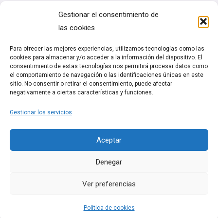
Cine
Gestionar el consentimiento de
Música
las cookies
Artes escénicas
Para ofrecer las mejores experiencias, utilizamos tecnologías como las
cookies para almacenar y/o acceder a la información del dispositivo. El
Legal
consentimiento de estas tecnologías nos permitirá procesar datos como
el comportamiento de navegación o las identificaciones únicas en este
sitio. No consentir o retirar el consentimiento, puede afectar
Política de cookies (UE)
negativamente a ciertas características y funciones.
Términos y condiciones
Gestionar los servicios
Política de Privacidad
Aceptar
Denegar
Ver preferencias
Política de cookies