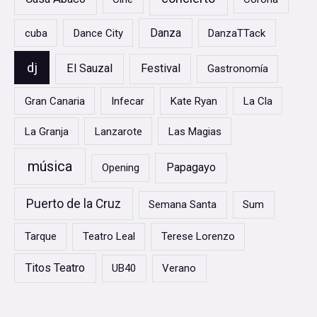
r
Danza
cuba
Dance City
DanzaTTack
:
dj
El Sauzal
Festival
Gastronomía
Gran Canaria
Infecar
Kate Ryan
La Cla
La Granja
Lanzarote
Las Magias
música
Papagayo
Opening
Puerto de la Cruz
Semana Santa
Sum
Tarque
Teatro Leal
Terese Lorenzo
Titos Teatro
UB40
Verano