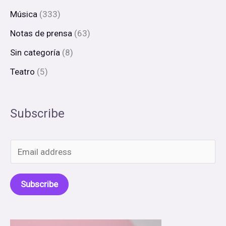
Música
(333)
Notas de prensa
(63)
Sin categoría
(8)
Teatro
(5)
Subscribe
E
m
a
Subscribe
i
l