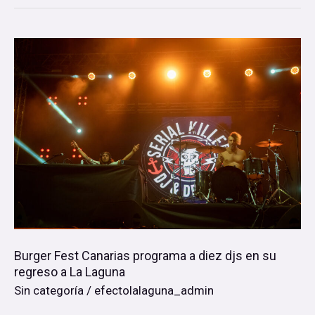
Burger
Fest
Canarias
programa
a
diez
djs
en
su
regreso
Burger Fest Canarias programa a diez djs en su
a
regreso a La Laguna
La
Sin categoría
/
efectolalaguna_admin
Laguna