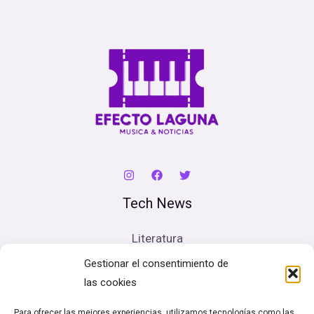
Tech News
Literatura
Cine
Gestionar el consentimiento de
Música
las cookies
Artes escénicas
Para ofrecer las mejores experiencias, utilizamos tecnologías como las