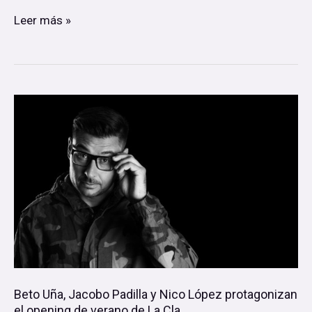
Leer más »
Beto
Uña,
Jacobo
Padilla
y
Nico
López
protagonizan
el
Beto Uña, Jacobo Padilla y Nico López protagonizan
opening
el opening de verano de La Cla