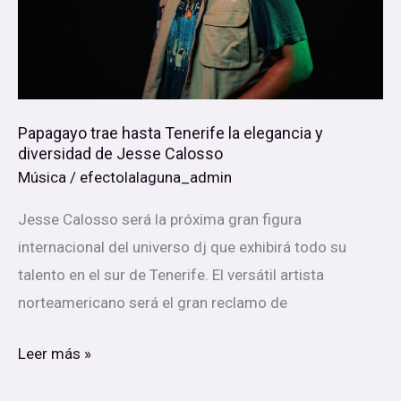
elegancia
y
diversidad
de
Jesse
Papagayo trae hasta Tenerife la elegancia y
diversidad de Jesse Calosso
Calosso
Música
/
efectolalaguna_admin
Jesse Calosso será la próxima gran figura
internacional del universo dj que exhibirá todo su
talento en el sur de Tenerife. El versátil artista
norteamericano será el gran reclamo de
Leer más »