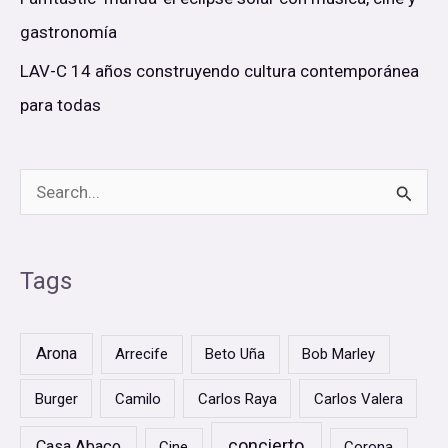
gastronomía
LAV-C 14 años construyendo cultura contemporánea
para todas
B
u
s
Tags
c
a
Arona
Arrecife
Beto Uña
Bob Marley
r
Burger
Camilo
Carlos Raya
Carlos Valera
p
o
concierto
Casa Abaco
Cine
Corona