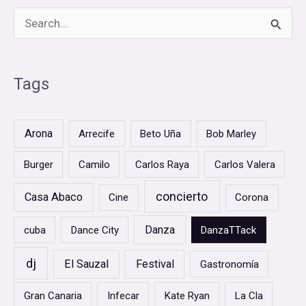
B
u
s
Tags
c
a
Arona
Arrecife
Beto Uña
Bob Marley
r
Burger
Camilo
Carlos Raya
Carlos Valera
p
o
concierto
Casa Abaco
Cine
Corona
r
Danza
cuba
Dance City
DanzaTTack
:
dj
El Sauzal
Festival
Gastronomía
Gran Canaria
Infecar
Kate Ryan
La Cla