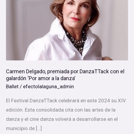
premiada
por
DanzaTTack
con
el
galardón
‘Por
amor
Carmen Delgado, premiada por DanzaTTack con el
galardón ‘Por amor a la danza’
a
Ballet
/
efectolalaguna_admin
la
danza’
El Festival DanzaTTack celebrará en este 2024 su XIV
edición. Esta consolidada cita con las artes de la
danza y el cine danza volverá a desarrollarse en el
municipio de […]