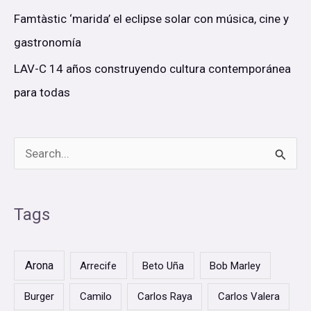
Famtàstic ‘marida’ el eclipse solar con música, cine y
gastronomía
LAV-C 14 años construyendo cultura contemporánea
para todas
B
u
s
Tags
c
a
Arona
Arrecife
Beto Uña
Bob Marley
r
Burger
Camilo
Carlos Raya
Carlos Valera
p