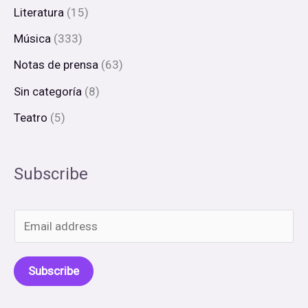
Literatura
(15)
Música
(333)
Notas de prensa
(63)
Sin categoría
(8)
Teatro
(5)
Subscribe
E
m
a
Subscribe
i