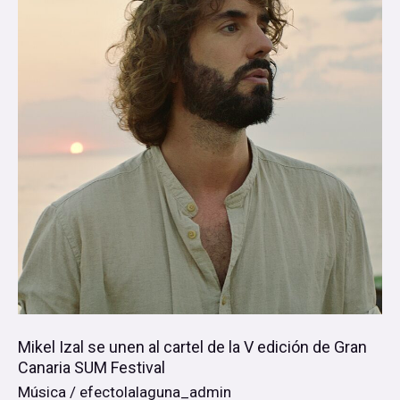
se
unen
al
cartel
de
la
V
edición
de
Gran
Canaria
SUM
Mikel Izal se unen al cartel de la V edición de Gran
Festival
Canaria SUM Festival
Música
/
efectolalaguna_admin