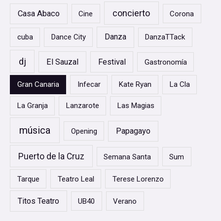
o
concierto
Casa Abaco
Cine
Corona
r
Danza
cuba
Dance City
DanzaTTack
:
dj
El Sauzal
Festival
Gastronomía
Gran Canaria
Infecar
Kate Ryan
La Cla
La Granja
Lanzarote
Las Magias
música
Papagayo
Opening
Puerto de la Cruz
Semana Santa
Sum
Tarque
Teatro Leal
Terese Lorenzo
Titos Teatro
UB40
Verano