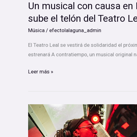
Un musical con causa en 
sube el telón del Teatro 
Música
/
efectolalaguna_admin
El Teatro Leal se vestirá de solidaridad el próx
estrenará A contratiempo, un musical original n
Leer más »
El
innovador
techno