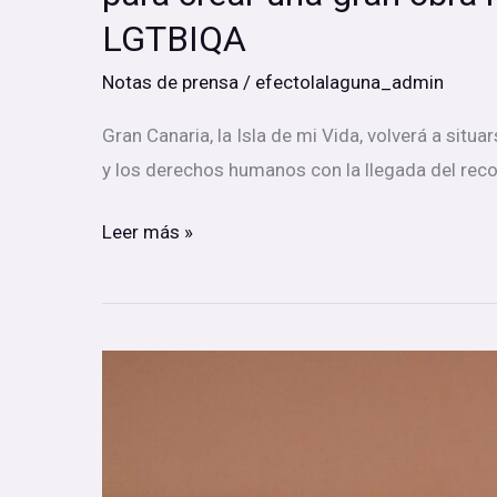
por
LGTBIQA
los
derechos
Notas de prensa
/
efectolalaguna_admin
LGTBIQA
Gran Canaria, la Isla de mi Vida, volverá a situar
y los derechos humanos con la llegada del reco
Leer más »
Un
musical
con
causa