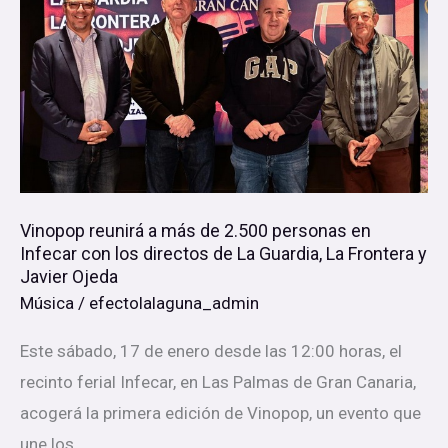
más
de
2.500
personas
en
Infecar
con
Vinopop reunirá a más de 2.500 personas en
los
Infecar con los directos de La Guardia, La Frontera y
directos
Javier Ojeda
de
Música
/
efectolalaguna_admin
La
Este sábado, 17 de enero desde las 12:00 horas, el
Guardia,
recinto ferial Infecar, en Las Palmas de Gran Canaria,
La
acogerá la primera edición de Vinopop, un evento que
Frontera
une los