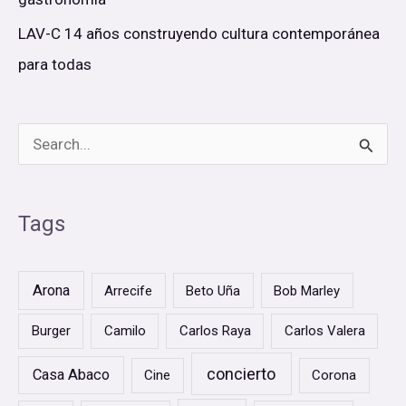
LAV-C 14 años construyendo cultura contemporánea
para todas
B
u
s
Tags
c
a
Arona
Arrecife
Beto Uña
Bob Marley
r
Burger
Camilo
Carlos Raya
Carlos Valera
p
o
concierto
Casa Abaco
Cine
Corona
r