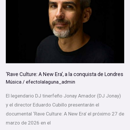
A
New
Era’,
a
la
conquista
de
Londres
‘Rave Culture: A New Era’, a la conquista de Londres
Música
/
efectolalaguna_admin
El legendario DJ tinerfeño Jonay Amador (DJ Jonay)
y el director Eduardo Cubillo presentarán el
documental ‘Rave Culture: A New Era’ el próximo 27 de
marzo de 2026 en el