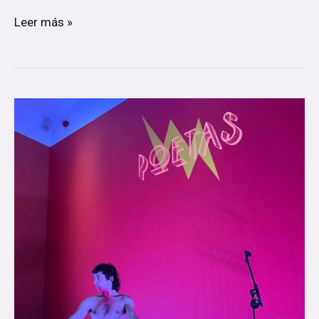
Leer más »
Alberto
Cortés
presenta
en
el
Teatro
Leal
‘Violento
Afrodito’
Danza